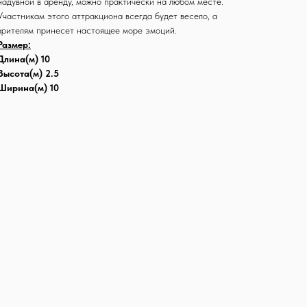
надувной в аренду, можно практически на любом месте.
Участникам этого аттракциона всегда будет весело, а
зрителям принесет настоящее море эмоций.
Размер:
Длина(м) 10
Высота(м) 2.5
Ширина(м) 10