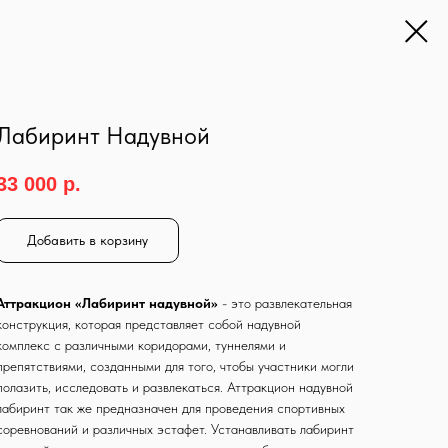
Лабиринт Надувной
33 000
р.
Добавить в корзину
Аттракцион «Лабиринт надувной»
- это развлекательная
конструкция, которая представляет собой надувной
комплекс с различными коридорами, туннелями и
препятствиями, созданными для того, чтобы участники могли
полазить, исследовать и развлекаться. Аттракцион надувной
лабиринт так же предназначен для проведения спортивных
соревнований и различных эстафет. Устанавливать лабиринт