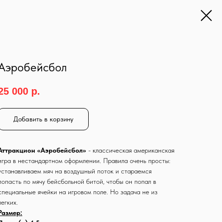
Аэробейсбол
25 000
р.
Добавить в корзину
Аттракцион «Аэробейсбол»
- классическая американская
игра в нестандартном оформлении. Правила очень просты:
устанавливаем мяч на воздушный поток и стараемся
попасть по мячу бейсбольной битой, чтобы он попал в
специальные ячейки на игровом поле. Но задача не из
легких.
Размер: