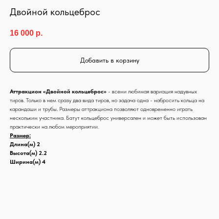
Двойной кольцеброс
16 000
р.
Добавить в корзину
Аттракцион «Двойной кольцеброс»
- всеми любимая вариация надувных
тиров. Только в нем сразу два вида тиров, но задача одна - набросить кольца на
карандаши и трубы. Размеры аттракциона позволяют одновременно играть
нескольким участника. Батут кольцеброс универсален и может быть использован
практически на любом мероприятии.
Размер:
Длина(м) 2
Высота(м) 2.2
Ширина(м) 4