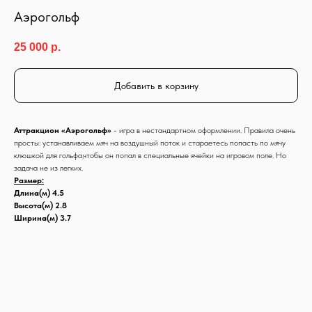
Аэрогольф
25 000
р.
Добавить в корзину
Аттракцион «Аэрогольф»
- игра в нестандартном оформлении. Правила очень
просты: устанавливаем мяч на воздушный поток и стараетесь попасть по мячу
клюшкой для гольфа,чтобы он попал в специальные ячейки на игровом поле. Но
задача не из легких.
Размер:
Длина(м) 4.5
Высота(м) 2.8
Ширина(м) 3.7