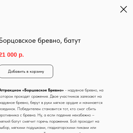
Борцовское бревно, батут
21 000
р.
Добавить в корзину
Аттракцион «Борцовское Бревно»
- надувное бревно, на
котором проходят сражения. Двое участников залезают на
надувное бревно, берут в руки мягкое орудие и начинается
поединок. Победителем становится тот, кто смог сбить
противника с бревна. Ну, а если падение неизбежно –
мягкий батут смягчит горечь поражения. Бой проходит на
выбор, мягкими подушками, гладиаторскими пиками или