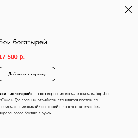
Бои богатырей
17 500
р.
Добавить в корзину
Бои «Богатырей»
- наша вариация всеми знакомым борьбы
«Сумо». Где главным отрибутом становится костюм со
шлемом с символикой богатырей и конечно же куда без
поролонового бревна в руках.