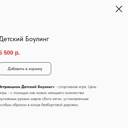
Детский Боулинг
5 500
р.
Добавить в корзину
Аттракцион Детский боулинг»
- спортивная игра. Цель
игры - с помощью как можно меньшего количества
пускаемых руками шаров сбить кегли, установленные
особым образом в конце безбортовой дорожки.