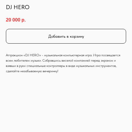
DJ HERO
20 000
р.
Добавить в корзину
Аттракцион «DJ HERO» - музыкальная компьютерная игра. Игра посвящается
всем любителем музыки. Собравшись веселой компанией перед экраном и
взявши в руки специальные контроллеры в виде музыкальных инструментов,
сделайте незабываемую вечеринку!