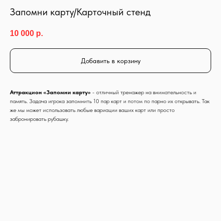
Запомни карту/Карточный стенд
10 000
р.
Добавить в корзину
Аттракцион «Запомни карту»
- отличный тренажер на внимательность и
память. Задача игрока запомнить 10 пар карт и потом по парно их открывать. Так
же мы может использовать любые вариации ваших карт или просто
забронировать рубашку.