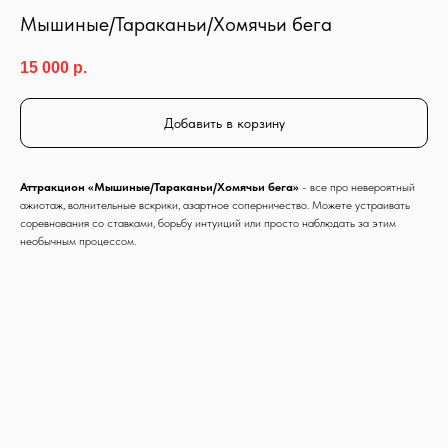
Мышиные/Тараканьи/Хомячьи бега
15 000
р.
Добавить в корзину
Аттракцион «Мышиные/Тараканьи/Хомячьи бега»
- все про невероятный
ажиотаж, волнительные вскрики, азартное соперничество. Можете устраивать
соревнования со ставками, борьбу интуиций или просто наблюдать за этим
необычным процессом.