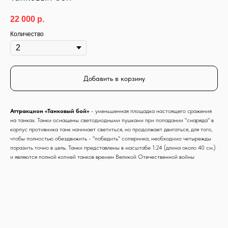
22 000
р.
Количество
Добавить в корзину
Аттракцион «Танковый бой»
- уменьшенная площадка настоящего сражения
на танках. Танки оснащены светодиодными пушками при попадании "снаряда" в
корпус противника танк начинает светиться, но продолжает двигаться, для того,
чтобы полностью обездвижить - "победить" соперника, необходимо четырежды
поразить точно в цель. Танки представлены в масштабе 1:24 (длина около 40 см.)
и являются полной копией танков времен Великой Отечественной войны