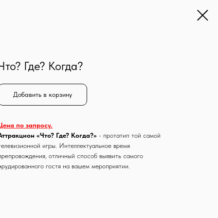
Что? Где? Когда?
Добавить в корзину
Цена по запросу.
Аттракцион «Что? Где? Когда?»
- протатип той самой
телевизионной игры. Интеллектуальное время
препровождения, отличный способ выявить самого
эрудированного гостя на вашем мероприятии.