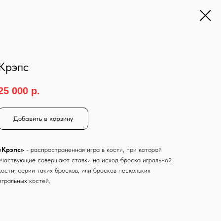
Крэпс
25 000
р.
Добавить в корзину
«Крэпс»
- распространенная игра в кости, при которой
участвующие совершают ставки на исход броска игральной
кости, серии таких бросков, или бросков нескольких
игральных костей.