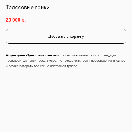
Трассовые гонки
20 000
р.
Добавить в корзину
Аттракцион «Трассовые гонки»
- профессиональная трасса от ведущего
производителя таких трасс в мире. На трассе есть горки, перестроения, плавные
и резкие повороты все как на настоящей трассе.