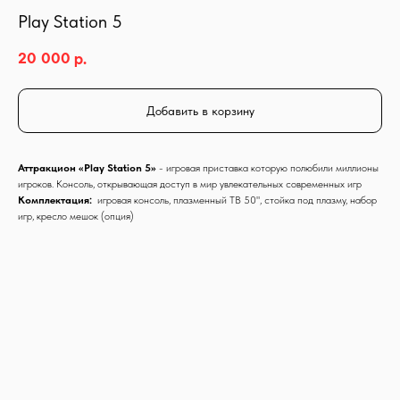
Play Station 5
20 000
р.
Добавить в корзину
Аттракцион «Play Station 5»
- игровая приставка которую полюбили миллионы
игроков. Консоль, открывающая доступ в мир увлекательных современных игр
Комплектация:
игровая консоль, плазменный ТВ 50", стойка под плазму, набор
игр, кресло мешок (опция)