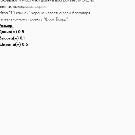
закрывают и участники должны воспроизвести ряд по
памяти, выкладывая шарики.
Игра "10 камней" хороша известна всем благодаря
телевизионному проекту "Форт Боярд"
Размер:
Длина(м) 0.5
Высота(м) 0,1
Ширина(м) 0.5