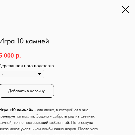
Игра 10 камней
5 000
р.
Деревянная нога подставка
Добавить в корзину
Игра «10 камней»
- для двоих, в которой отлично
тренируется память. Задача - собрать ряд из цветных
камней, точно повторяющий шаблонный. На 5 секунд
показывают участникам комбинацию шаров. После чего