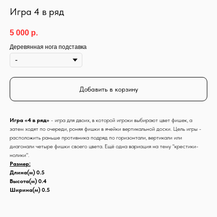
Игра 4 в ряд
5 000
р.
Деревянная нога подставка
Добавить в корзину
Игра «4 в ряд»
- игра для двоих, в которой игроки выбирают цвет фишек, а
затем ходят по очереди, роняя фишки в ячейки вертикальной доски. Цель игры -
расположить раньше противника подряд по горизонтали, вертикали или
диагонали четыре фишки своего цвета. Ещё одна вариация на тему "крестики-
нолики".
Размер:
Длина(м) 0.5
Высота(м) 0.4
Ширина(м) 0.5