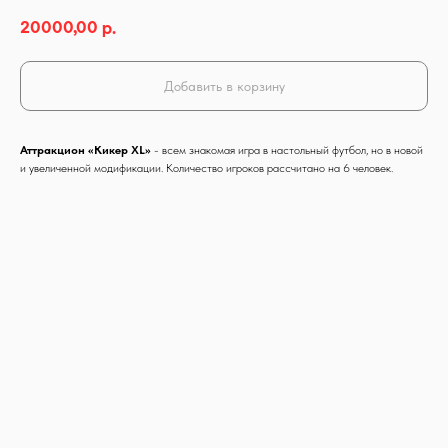
20000,00
р.
Добавить в корзину
Аттракцион «Кикер XL»
- всем знакомая игра в настольный футбол, но в новой
и увеличенной модификации. Количество игроков рассчитано на 6 человек.