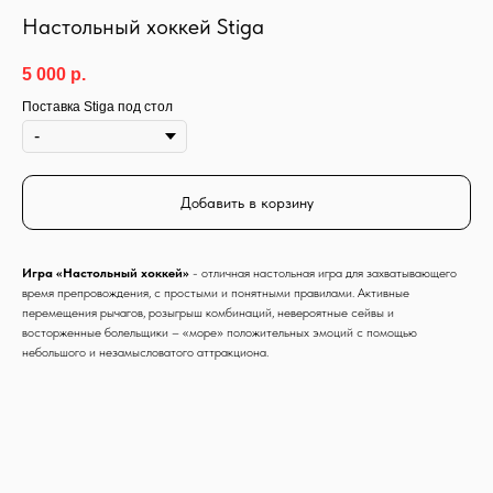
Настольный хоккей Stiga
5 000
р.
Поставка Stiga под стол
Добавить в корзину
Игра «Настольный хоккей»
- отличная настольная игра для захватывающего
время препровождения, с простыми и понятными правилами. Активные
перемещения рычагов, розыгрыш комбинаций, невероятные сейвы и
восторженные болельщики – «море» положительных эмоций с помощью
небольшого и незамысловатого аттракциона.