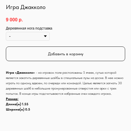
Игра Джакколо
9 000
р.
Деревянная нога подставка
Добавить в корзину
Игра «Джакколо»
- на игровом поле расположены 5 ячеек, сутью которой
является закатить деревянные шайбы в специальные лузы на доске. В нее можно
играть по одному, вдвоем, по очереди или командой. Целью является загнать 30
деревянных шайб в небольшие пронумерованные отверстия или арки с трех
попыток. В конце игры подсчитываются набранные очки каждого игрока..
Размер:
Длина(м) 1.55
Ширина(м) 0.5