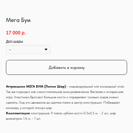
Мега Бум
17 000
р.
Доп.шары
Добавить в корзину
Аттракцион МЕГА БУМ (Лопни Шар)
- индивидуальный или командный этап.
Так же подходит, как самостоятельная зона развлечения. Веселая и интересная
игра. Участники бросают большие кости и определяют сколько ходов можно
сделать. Ход это движение до щелчка палки в центр конструкции. Побеждает
команда, у которой лопнул шар.
Комплектация
: конструкция, 9 палок, кубики кости 0.5х0.5 м. - 2 шт., шар
диаметром 1.6 м. - 1 шт.