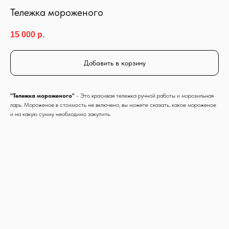
Тележка мороженого
15 000
р.
Добавить в корзину
"Тележка мороженого"
- Это красивая тележка ручной работы и морозильная
ларь. Мороженое в стоимость не включено, вы можете сказать, какое мороженое
и на какую сумму необходимо закупить.