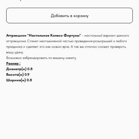
Добавить в корзину
Аттракцион
"Настольное Колесо Фортуны"
- настольный вариант данного
аттракциона. Станет неотъемлемой частью проведения розыгрышей и любого
праздника и сделает это как можно ярче. А так же отлично сможет проверить
вашу удачу.
Возможно забрендировать по вашему макету.
Размер :
Диаметр(м) 0.8
Высота(м) 0.9
Ширина(м) 0.8