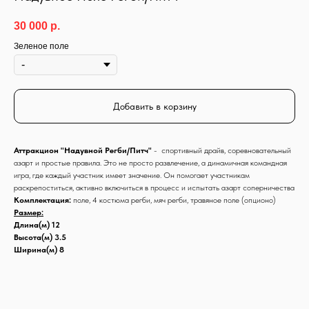
30 000
р.
Зеленое поле
Добавить в корзину
Аттракцион "Надувной Регби/Питч"
- спортивный драйв, соревновательный
азарт и простые правила. Это не просто развлечение, а динамичная командная
игра, где каждый участник имеет значение. Он помогает участникам
раскрепоститься, активно включиться в процесс и испытать азарт соперничества
Комплектация:
поле, 4 костюма регби, мяч регби, травяное поле (опционо)
Размер:
Длина(м) 12
Высота(м) 3.5
Ширина(м) 8