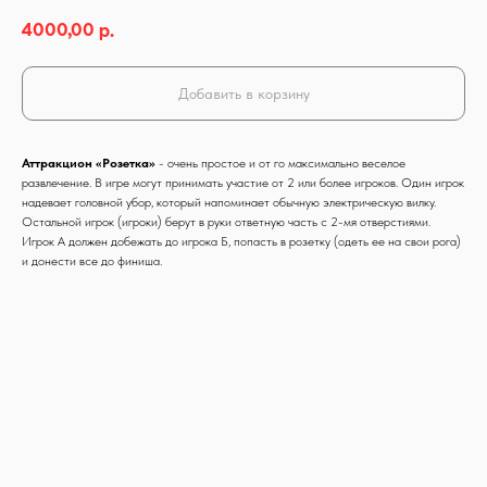
4000,00
р.
Добавить в корзину
Аттракцион «Розетка»
- очень простое и от го максимально веселое
развлечение. В игре могут принимать участие от 2 или более игроков. Один игрок
надевает головной убор, который напоминает обычную электрическую вилку.
Остальной игрок (игроки) берут в руки ответную часть с 2-мя отверстиями.
Игрок А должен добежать до игрока Б, попасть в розетку (одеть ее на свои рога)
и донести все до финиша.