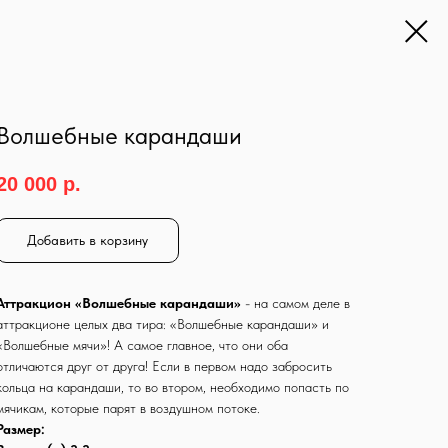
Волшебные карандаши
20 000
р.
Добавить в корзину
Аттракцион «Волшебные карандаши»
- на самом деле в
аттракционе целых два тира: «Волшебные карандаши» и
«Волшебные мячи»! А самое главное, что они оба
отличаются друг от друга! Если в первом надо забросить
кольца на карандаши, то во втором, необходимо попасть по
мячикам, которые парят в воздушном потоке.
Размер: