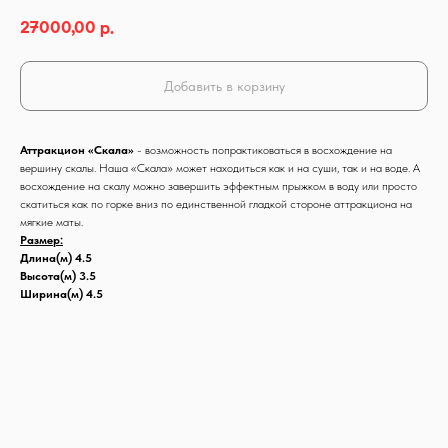
27000,00
р.
Добавить в корзину
Аттракцион «Скала»
- возможность попрактиковаться в восхождение на
вершину скалы. Наша «Скала» может находиться как и на суши, так и на воде. А
восхождение на скалу можно завершить эффектным прыжком в воду или просто
скатиться как по горке вниз по единственной гладкой стороне аттракциона на
мягкие маты.
Размер:
Длина(м) 4.5
Высота(м) 3.5
Ширина(м) 4.5