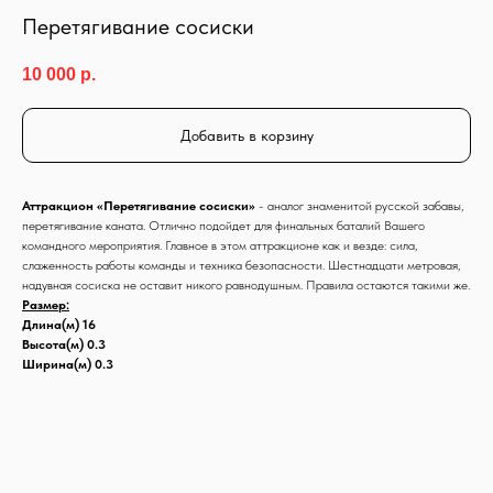
Перетягивание сосиски
10 000
р.
Добавить в корзину
Аттракцион «Перетягивание сосиски»
- аналог знаменитой русской забавы,
перетягивание каната. Отлично подойдет для финальных баталий Вашего
командного мероприятия. Главное в этом аттракционе как и везде: сила,
слаженность работы команды и техника безопасности. Шестнадцати метровая,
надувная сосиска не оставит никого равнодушным. Правила остаются такими же.
Размер:
Длина(м) 16
Высота(м) 0.3
Ширина(м) 0.3