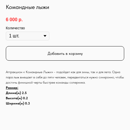
Командные лыжи
6 000
р.
Количество
Добавить в корзину
Аттракцион « Командные Лыжи» - подойдет как для зимы, так и для лета. Одна
пара лыж вмещает в себя до пяти человек, передвигаться нужно синхронно, чтобы
достичь финишной черты быстрее команды соперника.
Размер:
Длина(м) 2.5
Высота(м) 0.2
Ширина(м) 0.3