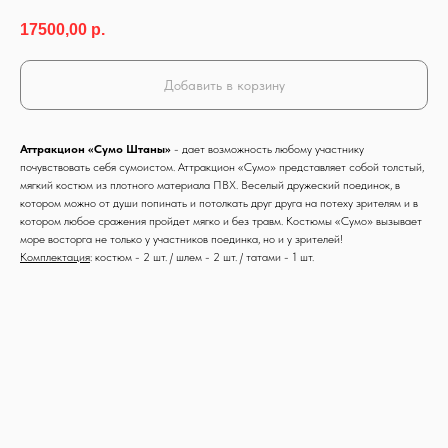
17500,00
р.
Добавить в корзину
Аттракцион «Сумо Штаны»
- дает возможность любому участнику
почувствовать себя сумоистом. Аттракцион «Сумо» представляет собой толстый,
мягкий костюм из плотного материала ПВХ. Веселый дружеский поединок, в
котором можно от души попинать и потолкать друг друга на потеху зрителям и в
котором любое сражения пройдет мягко и без травм. Костюмы «Сумо» вызывает
море восторга не только у участников поединка, но и у зрителей!
Комплектация
: костюм - 2 шт. / шлем - 2 шт. / татами - 1 шт.