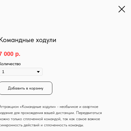
Командные ходули
7 000
р.
Количество
Добавить в корзину
Аттракцион «Командные ходули» - необычное и азартное
задание для прохождения вашей дистанции. Передвигаться
можно только сплоченной командой, так как самое важное
синхронность действий и сплоченность команды.