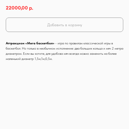
22000,00
р.
Добавить в корзину
Аттракцион «Мега баскетбол»
- игра по правилам классической игры в
баскетбол. Но только в необычном исполнение: два больших кольца и мяч 2 метра
диаметром. Если вы хотите, для удобсва мяч всегда можно заменить на более
маленький диаметр 1,5м;1м;0,5м.