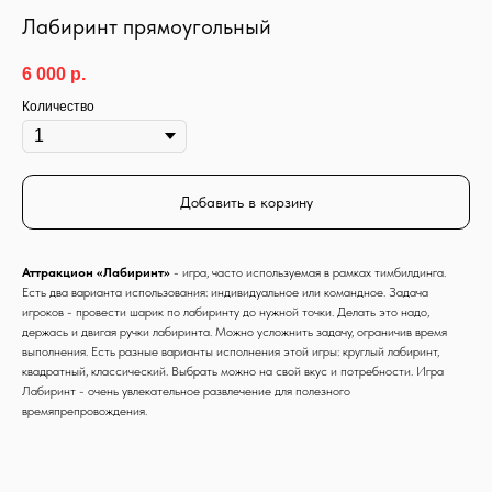
Лабиринт прямоугольный
6 000
р.
Количество
Добавить в корзину
Аттракцион «Лабиринт»
- игра, часто используемая в рамках тимбилдинга.
Есть два варианта использования: индивидуальное или командное. Задача
игроков - провести шарик по лабиринту до нужной точки. Делать это надо,
держась и двигая ручки лабиринта. Можно усложнить задачу, ограничив время
выполнения. Есть разные варианты исполнения этой игры: круглый лабиринт,
квадратный, классический. Выбрать можно на свой вкус и потребности. Игра
Лабиринт - очень увлекательное развлечение для полезного
времяпрепровождения.