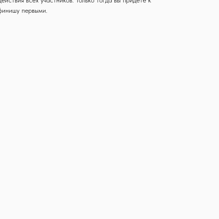
действия всех участников. Только тогда вы придете к
финишу первыми.