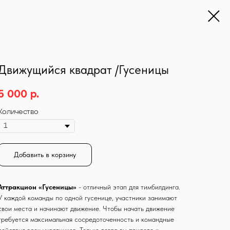
Движущийся квадрат /Гусеницы
5 000
р.
Количество
Добавить в корзину
Аттракцион «Гусеницы»
- отличный этап для тимбилдинга.
У каждой команды по одной гусенице, участники занимают
свои места и начинают движение. Чтобы начать движение
требуется максимальная сосредоточенность и командные