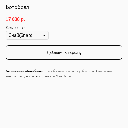
Ботоболл
17 000
р.
Количество
Добавить в корзину
Аттракцион «Ботоболл»
- незабываемая игра в футбол 3 на 3, но только
вместо бутс у вас на ногах надеты Мега боты.