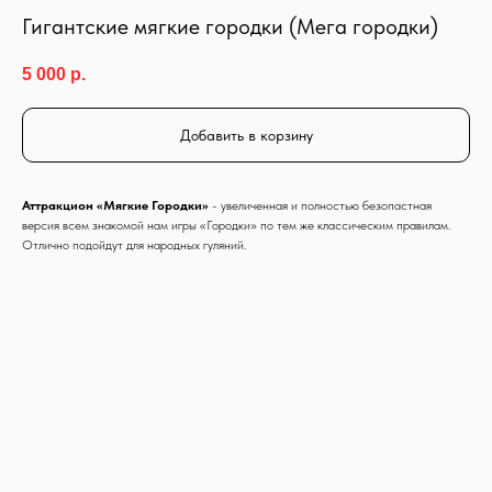
Гигантские мягкие городки (Мега городки)
5 000
р.
Добавить в корзину
Аттракцион «Мягкие Городки»
- увеличенная и полностью безопастная
версия всем знакомой нам игры «Городки» по тем же классическим правилам.
Отлично подойдут для народных гуляний.