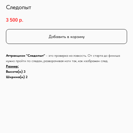
Следопыт
3 500
р.
Добавить в корзину
Аттракцион "Следопыт"
- это проверка на ловкость. От старта до финиша
нужно пройти по следам, разворачивая ноги так, как изображен след.
Размер:
Высота(м) 3
Ширина(м) 2