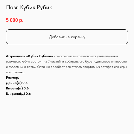
Пазл Кубик Рубик
5 000
р.
Добавить в корзину
Аттракцион «Кубик Рубика»
- знакома всем головоломка, увеличенная в
размерах. Кубик состоит из 7 частей, и собирать его будет одинаково интересно
и взрослым, и детям. Отлично подойдет для этапов спортивных эстафет или игры
по станциям.
Размер:
Длина(м) 0.6
Высота(м) 0.6
Ширина(м) 0.6