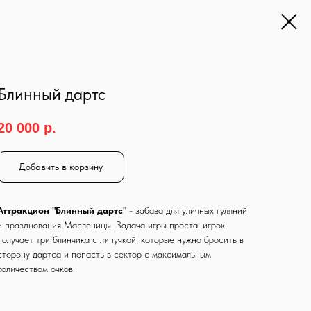
Блинный дартс
20 000
р.
Добавить в корзину
Аттракцион "Блинный дартс"
- забава для уличных гуляний
и празднования Масленицы. Задача игры проста: игрок
получает три блинчика с липучкой, которые нужно бросить в
сторону дартса и попасть в сектор с максимальным
количеством очков.