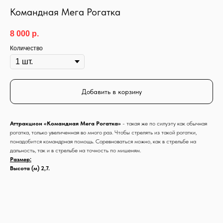
Командная Мега Рогатка
8 000
р.
Количество
Добавить в корзину
Аттракцион «Командная Мега Рогатка»
- такая же по силуэту как обычная
рогатка, только увеличенная во много раз. Чтобы стрелять из такой рогатки,
понадобится командрная помощь. Соревноваться можно, как в стрельбе на
дальность, так и в стрельбе на точность по мишеням.
Размер:
Высота (м) 2,7.