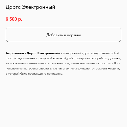
Дартс Электронный
6 500
р.
Добавить в корзину
Аттракцион «Дартс Электронный»
- электронный дартс представляет собой
пластиковую мишень с цифровой начинкой, работающую на батарейках. Дротики,
за исключением металлического утяжелителя, также выполнены из пластика. В их
наконечники встроены специальные чипы, активизирующие тот сегмент мишени,
в который было произведено попадание.