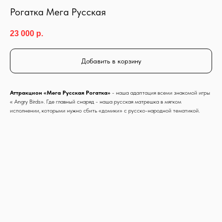
Рогатка Мега Русская
23 000
р.
Добавить в корзину
Аттракцион «Мега Русская Рогатка»
- наша адаптация всеми знакомой игры
« Angry Birds». Где главный снаряд - наша русская матрешка в мягком
исполнении, которыми нужно сбить «домики» с русско-народной тематикой.