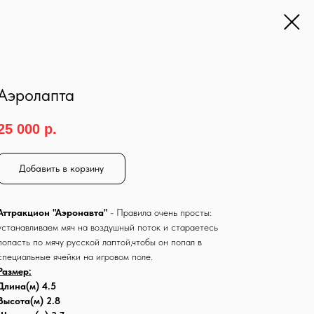
Аэролапта
25 000
р.
Добавить в корзину
Аттракцион "Аэронавта"
- Правила очень просты:
устанавливаем мяч на воздушный поток и стараетесь
попасть по мячу русской лаптой,чтобы он попал в
специальные ячейки на игровом поле.
Размер:
Длина(м) 4.5
Высота(м) 2.8